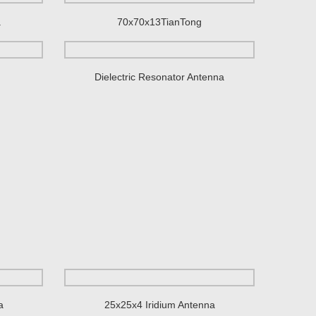
a
70x70x13TianTong
Dielectric Resonator Antenna
a
25x25x4 Iridium Antenna