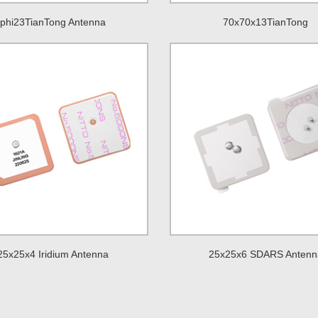
phi23TianTong Antenna
70x70x13TianTong
25x25x4 Iridium Antenna
25x25x6 SDARS Antenn