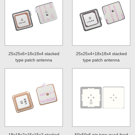
25x25x6+18x18x4 stacked
25x25x4+18x18x4 stacked
type patch antenna
type patch antenna
18x18x2+15x15x2 stacked
50x50x6 pin type quad-feed